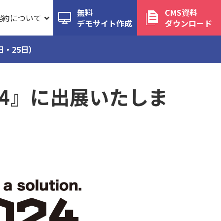
無料
CMS資料
契約について
デモサイト作成
ダウンロード
日・25日）
24』に出展いたしま